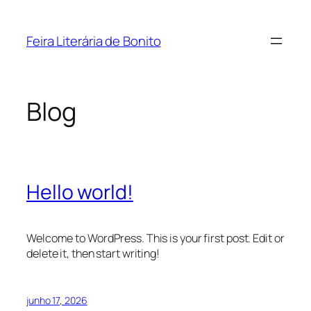
Pular
para
Feira Literária de Bonito
o
conteúdo
Blog
Hello world!
Welcome to WordPress. This is your first post. Edit or
delete it, then start writing!
junho 17, 2026